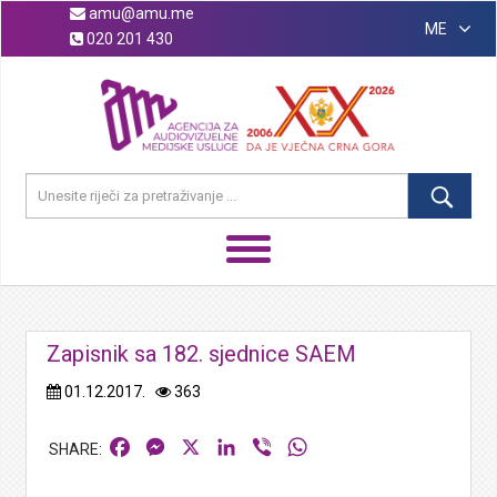
amu@amu.me
ME
020 201 430
Zapisnik sa 182. sjednice SAEM
01.12.2017.
363
Facebook
Messenger
X
LinkedIn
Viber
WhatsApp