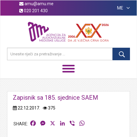
amu@amu.me
ME
020 201 430
Zapisnik sa 185. sjednice SAEM
22.12.2017.
375
Facebook
Messenger
X
LinkedIn
Viber
WhatsApp