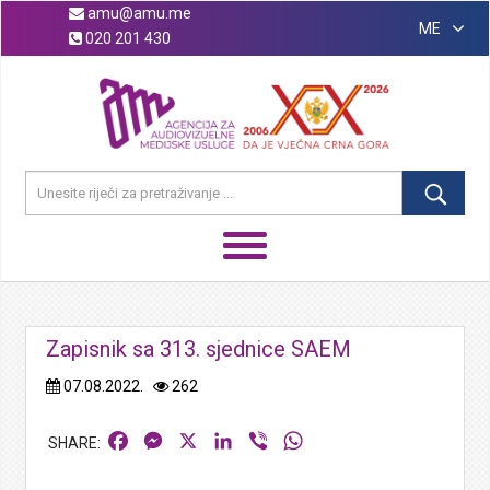
amu@amu.me
ME
020 201 430
Zapisnik sa 313. sjednice SAEM
07.08.2022.
262
Facebook
Messenger
X
LinkedIn
Viber
WhatsApp