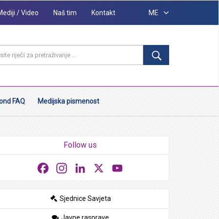
Mediji / Video
Naš tim
Kontakt
ME
ond FAQ
Medijska pismenost
Follow us
Facebook
Instagram
LinkedIn
X
YouTube
Sjednice Savjeta
Javne rasprave