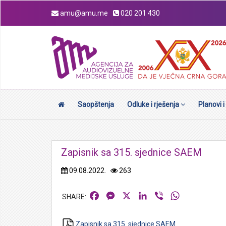
amu@amu.me
020 201 430
Saopštenja
Odluke i rješenja
Planovi i
Zapisnik sa 315. sjednice SAEM
09.08.2022.
263
Facebook
Messenger
X
LinkedIn
Viber
WhatsApp
Zapisnik sa 315. sjednice SAEM