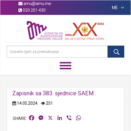
amu@amu.me
ME
020 201 430
Zapisnik sa 383. sjednice SAEM
14.05.2024.
251
Facebook
Messenger
X
LinkedIn
Viber
WhatsApp