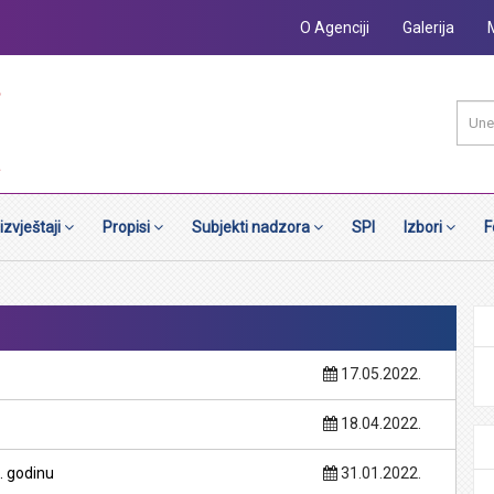
O Agenciji
Galerija
 izvještaji
Propisi
Subjekti nadzora
SPI
Izbori
F
17.05.2022.
18.04.2022.
. godinu
31.01.2022.