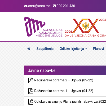
amu@amu.me
020 201 430
Saopštenja
Odluke i rješenja
Planovi i
Javne nabavke
Računarska oprema 2 – Ugovor (05-22)
Računarska oprema 1 – Ugovor (04-22)
Odluka o usvajanju Plana javnih nabavki za 2022