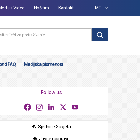
Mediji / Video
Naš tim
Kontakt
ME
ond FAQ
Medijska pismenost
Follow us
Facebook
Instagram
LinkedIn
X
YouTube
Sjednice Savjeta
Javne rasprave