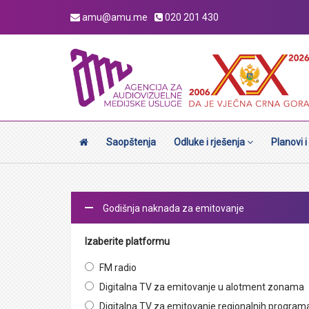
amu@amu.me
020 201 430
Saopštenja
Odluke i rješenja
Planovi i
Godišnja naknada za emitovanje
Izaberite platformu
FM radio
Digitalna TV za emitovanje u alotment zonama
Digitalna TV za emitovanje regionalnih program