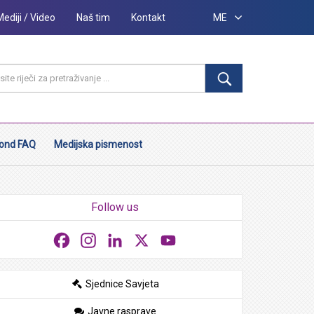
Mediji / Video
Naš tim
Kontakt
ME
ond FAQ
Medijska pismenost
Follow us
Facebook
Instagram
LinkedIn
X
YouTube
Sjednice Savjeta
Javne rasprave