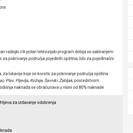
ora
radisjki i/ili jedan televizijski program dobija se sabiranjem
e za pokrivanje područja pojedinih opština, bilo za pojedinačni
a, za lokacije koje se korsite za pokrivanje područja opština
ac
,
Plav
,
Pljevlja
,
Rožaje
,
Šavnik
i
Žabljak
, posredstvom
e godišnja naknada se obračunava u visini od 80% naknade
ahtjeva za izdavanje odobrenja
naknada