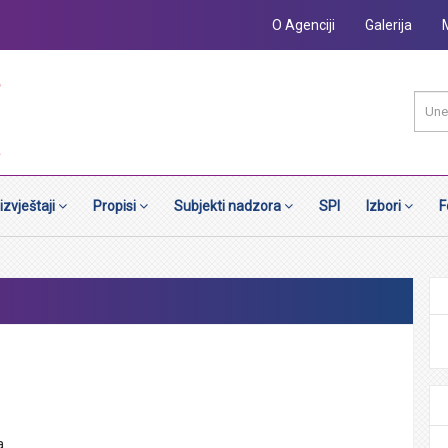
O Agenciji
Galerija
 izvještaji
Propisi
Subjekti nadzora
SPI
Izbori
F
a