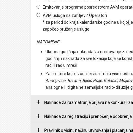
Emitovanje programa posredstvom AVM operat
AVM usluga na zahtjev / Operatori
* za period do kraja kalendarske godine u kojoj je
započeo pružanje usluge
NAPOMENE
Ukupna godišnja naknada za emitovanje za jedan 
godišnjih naknada za sve lokacije koje se korist
rad ili rad u mreži
Za emitere koji u zoni servisa imaju više opštin
Andrijevica
,
Berane
,
Bijelo Polje
,
Kolašin
,
Mojkov
analogne ili digitalne zemaljske radio-difuzij
Naknade za razmatranje prijava na konkurs i z
Naknada za registraciju i prenošenje odobrenja
Pravilnik o visini, načinu utvrđivanja i plaćanja 