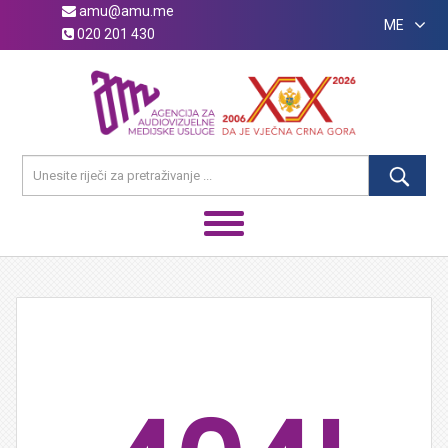
amu@amu.me
ME
020 201 430