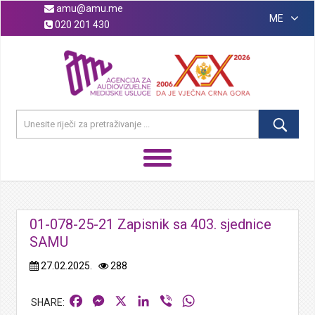
amu@amu.me
ME
020 201 430
01-078-25-21 Zapisnik sa 403. sjednice
SAMU
27.02.2025.
288
Facebook
Messenger
X
LinkedIn
Viber
WhatsApp