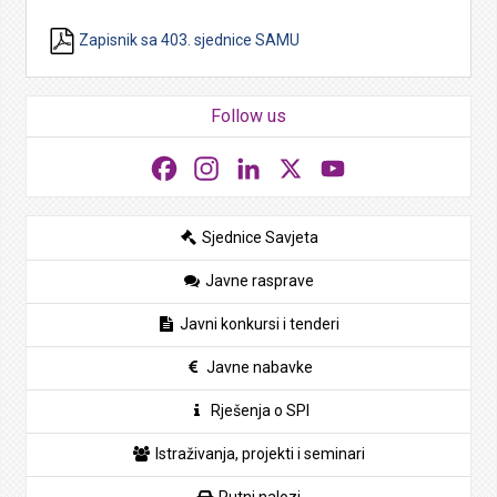
Zapisnik sa 403. sjednice SAMU
Follow us
Facebook
Instagram
LinkedIn
X
YouTube
Sjednice Savjeta
Javne rasprave
Javni konkursi i tenderi
Javne nabavke
Rješenja o SPI
Istraživanja, projekti i seminari