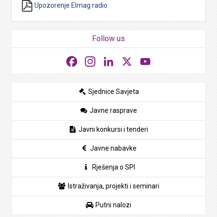
Upozorenje Elmag radio
Follow us
Facebook
Instagram
LinkedIn
X
YouTube
Sjednice Savjeta
Javne rasprave
Javni konkursi i tenderi
Javne nabavke
Rješenja o SPI
Istraživanja, projekti i seminari
Putni nalozi