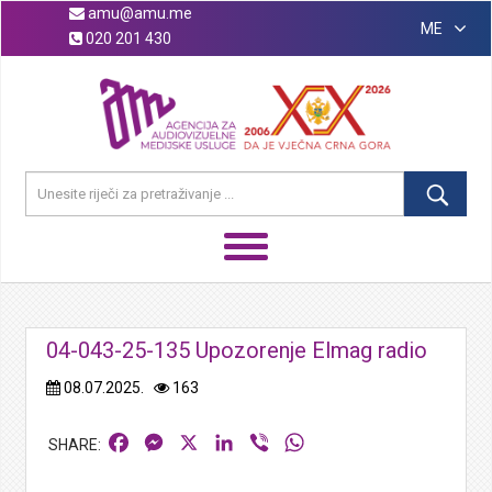
amu@amu.me
ME
020 201 430
04-043-25-135 Upozorenje Elmag radio
08.07.2025.
163
Facebook
Messenger
X
LinkedIn
Viber
WhatsApp