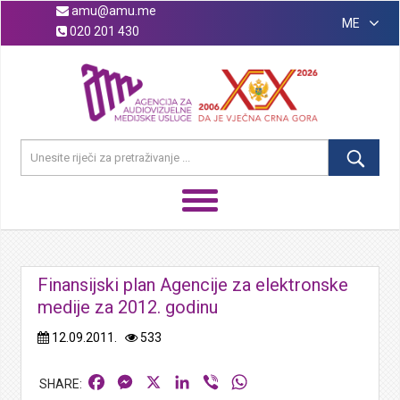
amu@amu.me
ME
020 201 430
Finansijski plan Agencije za elektronske
medije za 2012. godinu
12.09.2011.
533
Facebook
Messenger
X
LinkedIn
Viber
WhatsApp