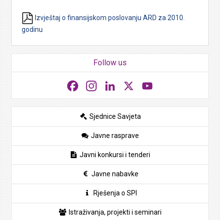
Izvještaj o finansijskom poslovanju ARD za 2010.
godinu
Follow us
Facebook
Instagram
LinkedIn
X
YouTube
Sjednice Savjeta
Javne rasprave
Javni konkursi i tenderi
Javne nabavke
Rješenja o SPI
Istraživanja, projekti i seminari