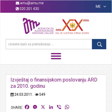
amu@amu.me
ME
020 201 430
Izvještaj o finansijskom poslovanju ARD
za 2010. godinu
24.03.2011.
549
Facebook
Messenger
X
LinkedIn
Viber
WhatsApp