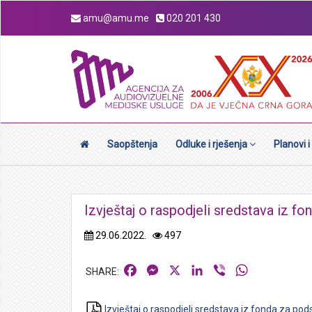
amu@amu.me
020 201 430
Saopštenja
Odluke i rješenja
Planovi i
Izvještaj o raspodjeli sredstava iz f
29.06.2022.
497
Facebook
Messenger
X
LinkedIn
Viber
WhatsApp
Izvještaj o raspodjeli sredstava iz fonda za pod