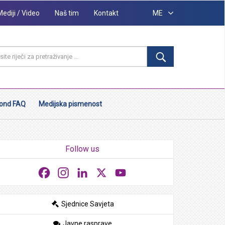
Mediji / Video
Naš tim
Kontakt
ME
ond FAQ
Medijska pismenost
Follow us
Facebook
Instagram
LinkedIn
X
YouTube
Sjednice Savjeta
Javne rasprave