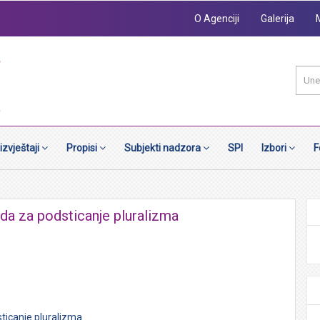
O Agenciji
Galerija
 izvještaji
Propisi
Subjekti nadzora
SPI
Izbori
F
onda za podsticanje pluralizma
sticanje pluralizma