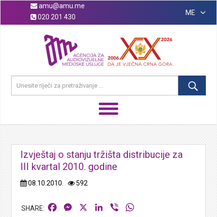
amu@amu.me
ME
020 201 430
Izvještaj o stanju tržišta distribucije za
III kvartal 2010. godine
08.10.2010.
592
Facebook
Messenger
X
LinkedIn
Viber
WhatsApp