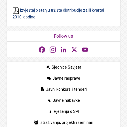
Izvještaj o stanju tržišta distribucije za III kvartal
2010. godine
Follow us
Facebook
Instagram
LinkedIn
X
YouTube
Sjednice Savjeta
Javne rasprave
Javni konkursi i tenderi
Javne nabavke
Rješenja o SPI
Istraživanja, projekti i seminari