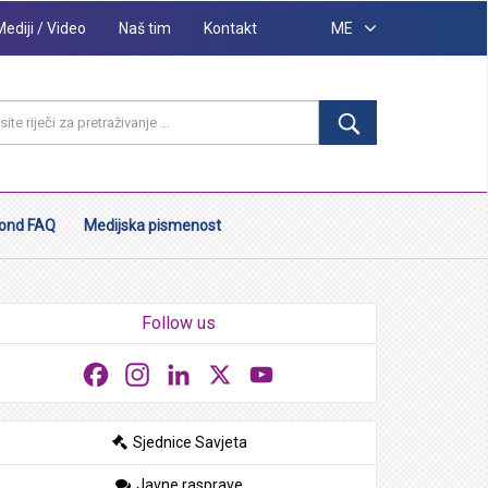
Mediji / Video
Naš tim
Kontakt
ME
ond FAQ
Medijska pismenost
Follow us
Facebook
Instagram
LinkedIn
X
YouTube
Sjednice Savjeta
Javne rasprave