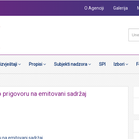
O Agenciji
Galerija
 izvještaji
Propisi
Subjekti nadzora
SPI
Izbori
F
 prigovoru na emitovani sadržaj
u na emitovani sadržaj