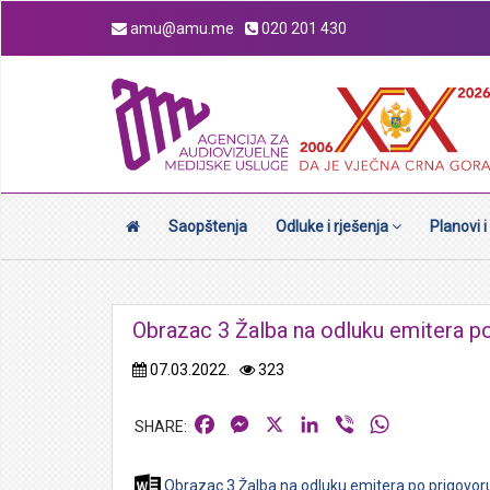
amu@amu.me
020 201 430
Saopštenja
Odluke i rješenja
Planovi i
Obrazac 3 Žalba na odluku emitera po
07.03.2022.
323
Facebook
Messenger
X
LinkedIn
Viber
WhatsApp
Obrazac 3 Žalba na odluku emitera po prigovor