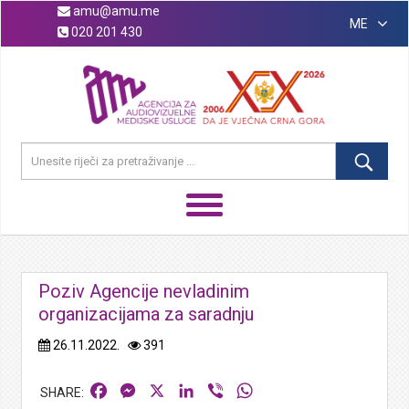
amu@amu.me
ME
020 201 430
Poziv Agencije nevladinim
organizacijama za saradnju
26.11.2022.
391
Facebook
Messenger
X
LinkedIn
Viber
WhatsApp