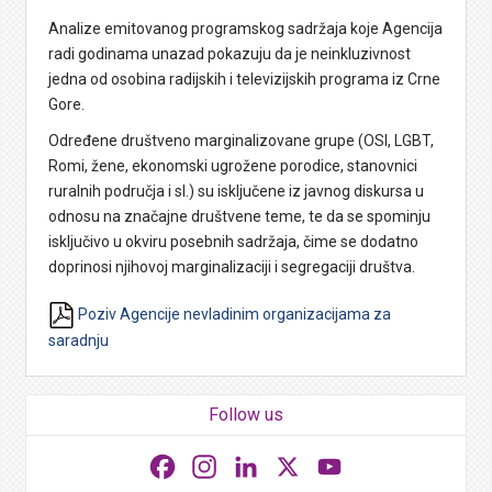
Analize emitovanog programskog sadržaja koje Agencija
radi godinama unazad pokazuju da je neinkluzivnost
jedna od osobina radijskih i televizijskih programa iz Crne
Gore.
Određene društveno marginalizovane grupe (OSI, LGBT,
Romi, žene, ekonomski ugrožene porodice, stanovnici
ruralnih područja i sl.) su isključene iz javnog diskursa u
odnosu na značajne društvene teme, te da se spominju
isključivo u okviru posebnih sadržaja, čime se dodatno
doprinosi njihovoj marginalizaciji i segregaciji društva.
Poziv Agencije nevladinim organizacijama za
saradnju
Follow us
Facebook
Instagram
LinkedIn
X
YouTube