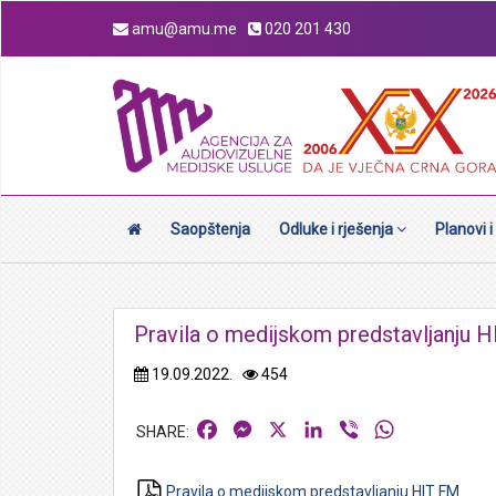
amu@amu.me
020 201 430
Saopštenja
Odluke i rješenja
Planovi i
Pravila o medijskom predstavljanju 
19.09.2022.
454
Facebook
Messenger
X
LinkedIn
Viber
WhatsApp
Pravila o medijskom predstavljanju HIT FM