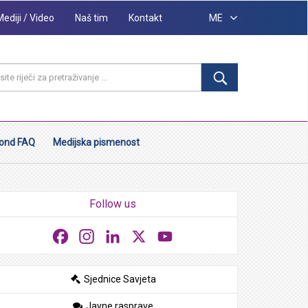
Mediji / Video
Naš tim
Kontakt
ME
ond FAQ
Medijska pismenost
Follow us
Facebook
Instagram
LinkedIn
X
YouTube
Sjednice Savjeta
Javne rasprave