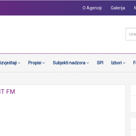
O Agenciji
Galerija
 izvještaji
Propisi
Subjekti nadzora
SPI
Izbori
F
HIT FM