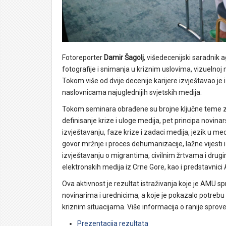
Fotoreporter
Damir Šagolj
, višedecenijski saradnik a
fotografije i snimanja u kriznim uslovima, vizuelnoj 
Tokom više od dvije decenije karijere izvještavao je 
naslovnicama najuglednijih svjetskih medija.
Tokom seminara obrađene su brojne ključne teme za
definisanje krize i uloge medija, pet principa novi
izvještavanju, faze krize i zadaci medija, jezik u med
govor mržnje i proces dehumanizacije, lažne vijesti i
izvještavanju o migrantima, civilnim žrtvama i drug
elektronskih medija iz Crne Gore, kao i predstavnic
Ova aktivnost je rezultat istraživanja koje je AMU s
novinarima i urednicima, a koje je pokazalo potreb
kriznim situacijama. Više informacija o ranije sprov
Prezentacija rezultata