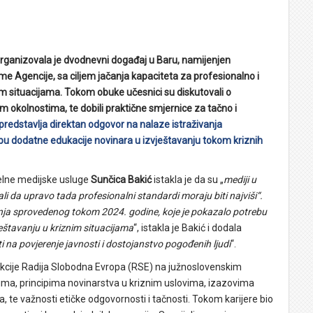
rganizovala je dvodnevni događaj u Baru, namijenjen
e Agencije, sa ciljem jačanja kapaciteta za profesionalno i
nim situacijama. Tokom obuke učesnici su diskutovali o
m okolnostima, te dobili praktične smjernice za tačno i
a predstavlja direktan odgovor na nalaze istraživanja
bu dodatne edukacije novinara u izvještavanju tokom kriznih
uelne medijske usluge
Sunčica Bakić
istakla je da su „
mediji u
i da upravo tada profesionalni standardi moraju biti najviši“.
nja sprovedenog tokom 2024. godine, koje je pokazalo potrebu
štavanju u kriznim situacijama
“, istakla je Bakić i dodala
 na povjerenje javnosti i dostojanstvo pogođenih ljudi
“.
edakcije Radija Slobodna Evropa (RSE) na južnoslovenskim
nima, principima novinarstva u kriznim uslovima, izazovima
ija, te važnosti etičke odgovornosti i tačnosti. Tokom karijere bio