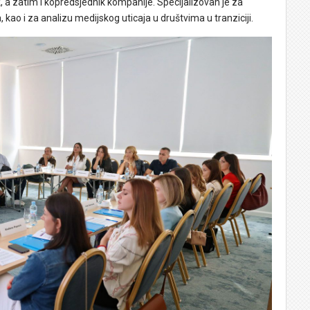
k, a zatim i kopredsjednik kompanije. Specijalizovan je za
 kao i za analizu medijskog uticaja u društvima u tranziciji.