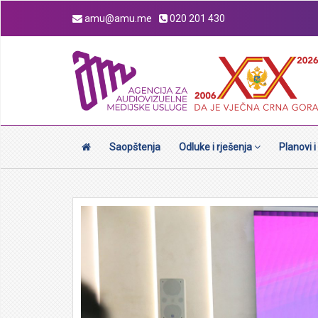
amu@amu.me
020 201 430
Saopštenja
Odluke i rješenja
Planovi i