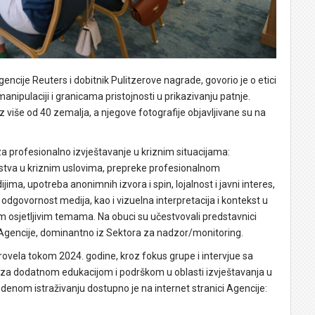
gencije Reuters i dobitnik Pulitzerove nagrade, govorio je o etici
manipulaciji i granicama pristojnosti u prikazivanju patnje.
iz više od 40 zemalja, a njegove fotografije objavljivane su na
 profesionalno izvještavanje u kriznim situacijama:
narstva u kriznim uslovima, prepreke profesionalnom
ijima, upotreba anonimnih izvora i spin, lojalnost i javni interes,
 odgovornost medija, kao i vizuelna interpretacija i kontekst u
im osjetljivim temama. Na obuci su učestvovali predstavnici
i Agencije, dominantno iz Sektora za nadzor/monitoring.
provela tokom 2024. godine, kroz fokus grupe i intervjue sa
u za dodatnom edukacijom i podrškom u oblasti izvještavanja u
edenom istraživanju dostupno je na internet stranici Agencije: