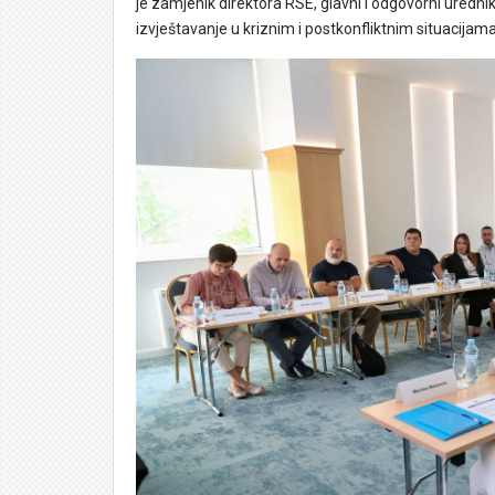
je zamjenik direktora RSE, glavni i odgovorni uredni
izvještavanje u kriznim i postkonfliktnim situacijama,