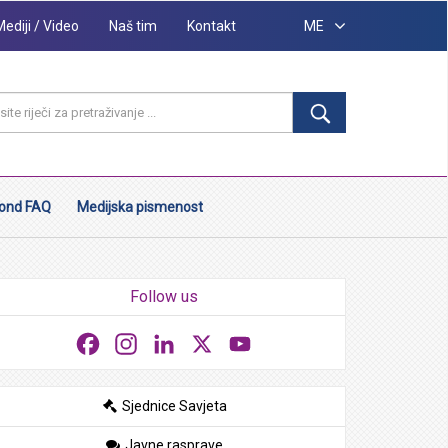
Mediji / Video
Naš tim
Kontakt
ME
ond FAQ
Medijska pismenost
Follow us
Facebook
Instagram
LinkedIn
X
YouTube
Sjednice Savjeta
Javne rasprave