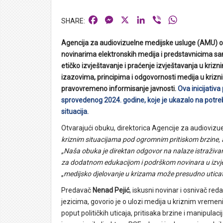
Facebook
Messenger
X
LinkedIn
Viber
WhatsApp
Agencija za audiovizuelne medijske usluge (AMU) o
novinarima elektronskih medija i predstavnicima sam
etičko izvještavanje i praćenje izvještavanja u kriz
izazovima, principima i odgovornosti medija u krizni
pravovremeno informisanje javnosti.
Ova inicijativ
sprovedenog 2024. godine, koje je ukazalo na potre
situacija.
Otvarajući obuku, direktorica Agencije za audioviz
kriznim situacijama pod ogromnim pritiskom brzine, al
„Naša obuka je direktan odgovor na nalaze istraživa
za dodatnom edukacijom i podrškom novinara u izvje
„
medijsko djelovanje u krizama može presudno uticati
Predavač
Nenad Pejić
, iskusni novinar i osnivač r
jezicima, govorio je o ulozi medija u kriznim vreme
poput političkih uticaja, pritisaka brzine i manipulac