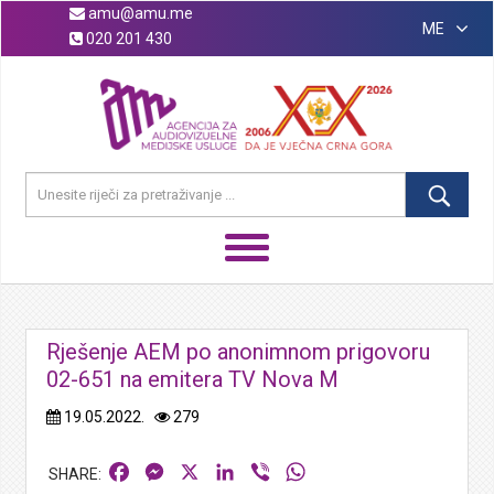
amu@amu.me
ME
020 201 430
Rješenje AEM po anonimnom prigovoru
02-651 na emitera TV Nova M
19.05.2022.
279
Facebook
Messenger
X
LinkedIn
Viber
WhatsApp