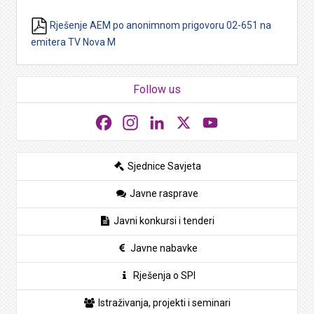
Rješenje AEM po anonimnom prigovoru 02-651 na
emitera TV Nova M
Follow us
Facebook
Instagram
LinkedIn
X
YouTube
Sjednice Savjeta
Javne rasprave
Javni konkursi i tenderi
Javne nabavke
Rješenja o SPI
Istraživanja, projekti i seminari