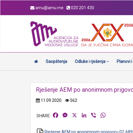
amu@amu.me
020 201 430
Saopštenja
Odluke i rješenja
Planovi i
Rješenje AEM po anonimnom prigovo
11.09.2020.
562
Facebook
Messenger
X
LinkedIn
Viber
WhatsApp
Rješenje AEM po anonimnom prigovoru 02-689