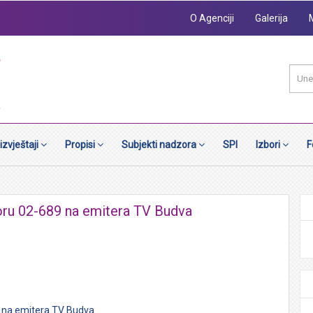
O Agenciji
Galerija
 izvještaji
Propisi
Subjekti nadzora
SPI
Izbori
F
ru 02-689 na emitera TV Budva
 na emitera TV Budva