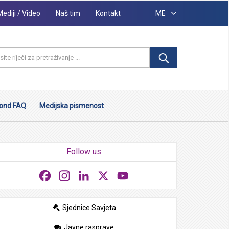
Mediji / Video
Naš tim
Kontakt
ME
ond FAQ
Medijska pismenost
Follow us
Facebook
Instagram
LinkedIn
X
YouTube
Sjednice Savjeta
Javne rasprave