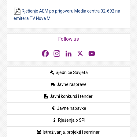
Rješenje AEM po prigovoru Media centra 02-692 na
emitera TV Nova M
Follow us
Facebook
Instagram
LinkedIn
X
YouTube
Sjednice Savjeta
Javne rasprave
Javni konkursi i tenderi
Javne nabavke
Rješenja o SPI
Istraživanja, projekti i seminari