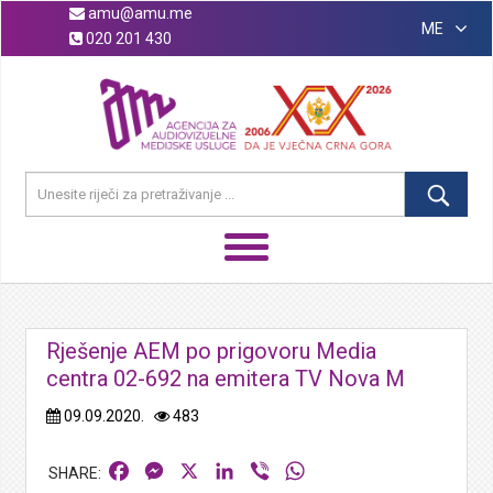
amu@amu.me
ME
020 201 430
Rješenje AEM po prigovoru Media
centra 02-692 na emitera TV Nova M
09.09.2020.
483
Facebook
Messenger
X
LinkedIn
Viber
WhatsApp