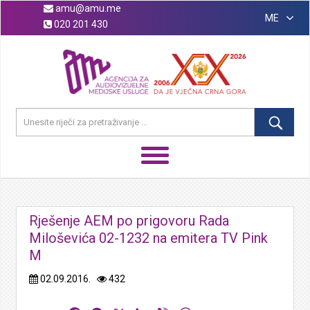
amu@amu.me
ME
020 201 430
Rješenje AEM po prigovoru Rada
Miloševića 02-1232 na emitera TV Pink
M
02.09.2016.
432