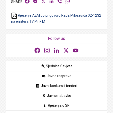
Facebook
Messenger
X
LinkedIn
Viber
WhatsApp
Rješenje AEM po prigovoru Rada Miloševića 02-1232
na emitera TV Pink M
Follow us
Facebook
Instagram
LinkedIn
X
YouTube
Sjednice Savjeta
Javne rasprave
Javni konkursi i tenderi
Javne nabavke
Rješenja o SPI