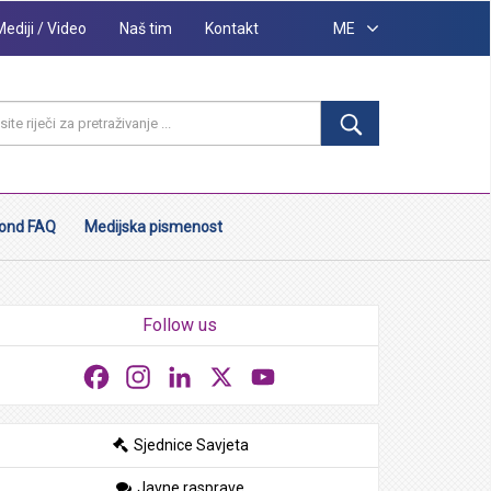
Mediji / Video
Naš tim
Kontakt
ME
ond FAQ
Medijska pismenost
Follow us
Facebook
Instagram
LinkedIn
X
YouTube
Sjednice Savjeta
Javne rasprave