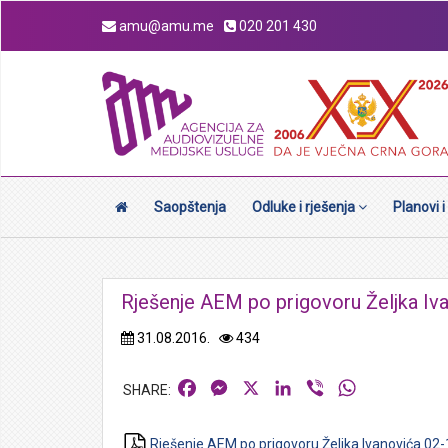
amu@amu.me
020 201 430
Saopštenja
Odluke i rješenja
Planovi i
Rješenje AEM po prigovoru Željka Iv
31.08.2016.
434
Facebook
Messenger
X
LinkedIn
Viber
WhatsApp
Rješenje AEM po prigovoru Željka Ivanovića 02