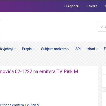
O Agenciji
Galerija
 izvještaji
Propisi
Subjekti nadzora
SPI
Izbori
F
anovića 02-1222 na emitera TV Pink M
-1222 na emitera TV Pink M