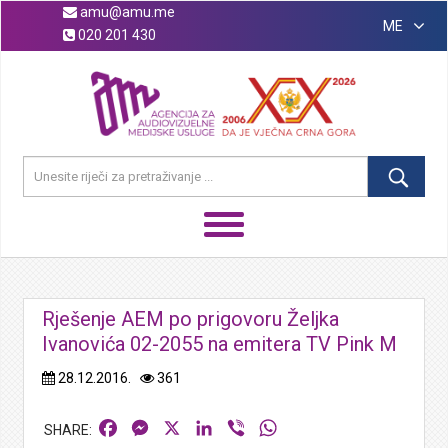
amu@amu.me
ME
020 201 430
Rješenje AEM po prigovoru Željka
Ivanovića 02-2055 na emitera TV Pink M
28.12.2016.
361
Facebook
Messenger
X
LinkedIn
Viber
WhatsApp