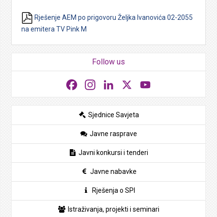
Rješenje AEM po prigovoru Željka Ivanovića 02-2055
na emitera TV Pink M
Follow us
Facebook
Instagram
LinkedIn
X
YouTube
Sjednice Savjeta
Javne rasprave
Javni konkursi i tenderi
Javne nabavke
Rješenja o SPI
Istraživanja, projekti i seminari