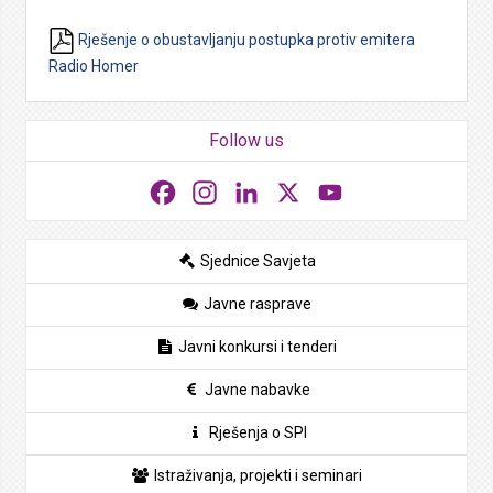
Rješenje o obustavljanju postupka protiv emitera
Radio Homer
Follow us
Facebook
Instagram
LinkedIn
X
YouTube
Sjednice Savjeta
Javne rasprave
Javni konkursi i tenderi
Javne nabavke
Rješenja o SPI
Istraživanja, projekti i seminari