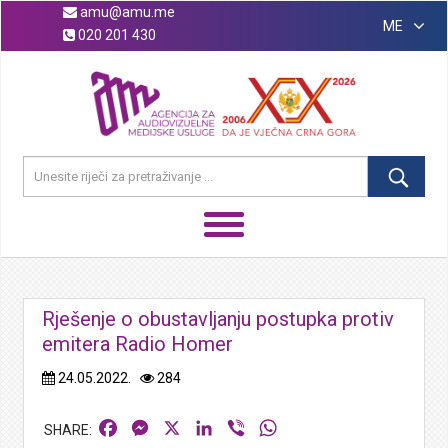
amu@amu.me
ME
020 201 430
Rješenje o obustavljanju postupka protiv
emitera Radio Homer
24.05.2022.
284
Facebook
Messenger
X
LinkedIn
Viber
WhatsApp