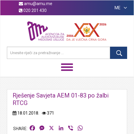
amu@amu.me
ME
020 201 430
Rješenje Savjeta AEM 01-83 po žalbi
RTCG
18.01.2018.
371
Facebook
Messenger
X
LinkedIn
Viber
WhatsApp