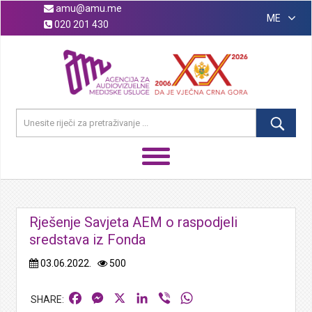
amu@amu.me
ME
020 201 430
Rješenje Savjeta AEM o raspodjeli
sredstava iz Fonda
03.06.2022.
500
Facebook
Messenger
X
LinkedIn
Viber
WhatsApp