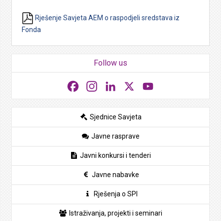
Rješenje Savjeta AEM o raspodjeli sredstava iz
Fonda
Follow us
Facebook
Instagram
LinkedIn
X
YouTube
Sjednice Savjeta
Javne rasprave
Javni konkursi i tenderi
Javne nabavke
Rješenja o SPI
Istraživanja, projekti i seminari