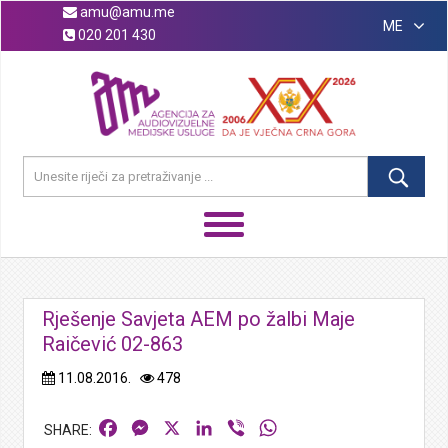
amu@amu.me
ME
020 201 430
Rješenje Savjeta AEM po žalbi Maje
Raičević 02-863
11.08.2016.
478
Facebook
Messenger
X
LinkedIn
Viber
WhatsApp