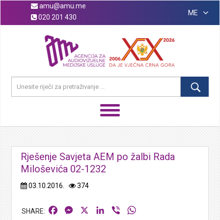
amu@amu.me
ME
020 201 430
Rješenje Savjeta AEM po žalbi Rada
Miloševića 02-1232
03.10.2016.
374
Facebook
Messenger
X
LinkedIn
Viber
WhatsApp