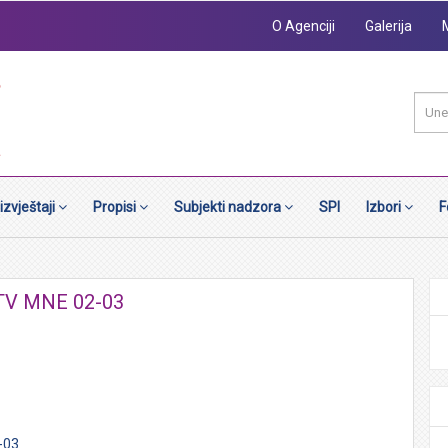
O Agenciji
Galerija
 izvještaji
Propisi
Subjekti nadzora
SPI
Izbori
F
l TV MNE 02-03
-03