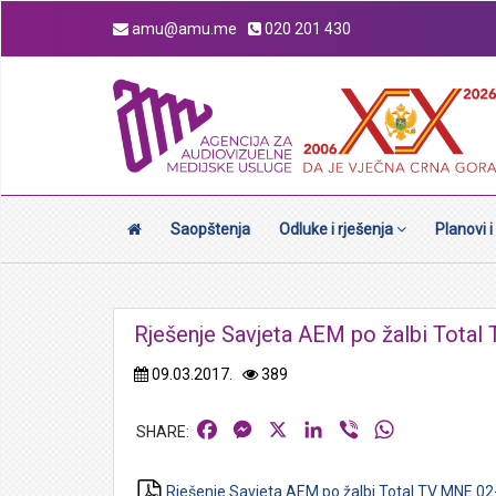
amu@amu.me
020 201 430
Saopštenja
Odluke i rješenja
Planovi i
Rješenje Savjeta AEM po žalbi Tota
09.03.2017.
389
Facebook
Messenger
X
LinkedIn
Viber
WhatsApp
Rješenje Savjeta AEM po žalbi Total TV MNE 02