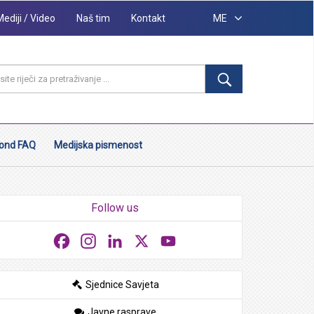
Mediji / Video
Naš tim
Kontakt
ME
ond FAQ
Medijska pismenost
Follow us
Facebook
Instagram
LinkedIn
X
YouTube
Sjednice Savjeta
Javne rasprave