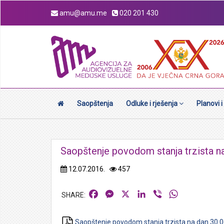
amu@amu.me
020 201 430
Saopštenja
Odluke i rješenja
Planovi i
Saopštenje povodom stanja trzista n
12.07.2016.
457
Facebook
Messenger
X
LinkedIn
Viber
WhatsApp
Saopštenje povodom stanja trzista na dan 30.