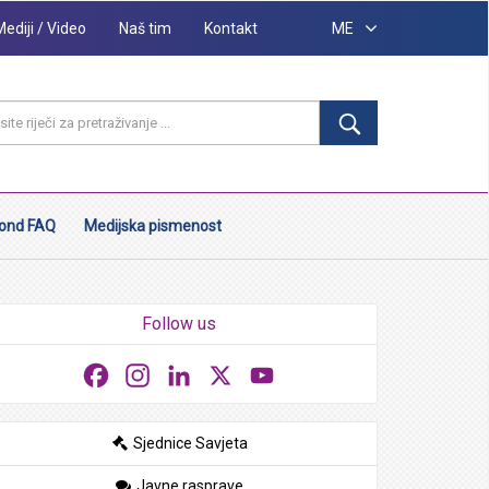
Mediji / Video
Naš tim
Kontakt
ME
ond FAQ
Medijska pismenost
Follow us
Facebook
Instagram
LinkedIn
X
YouTube
Sjednice Savjeta
Javne rasprave