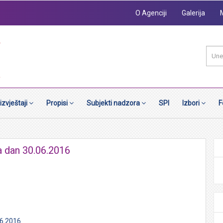
O Agenciji
Galerija
 izvještaji
Propisi
Subjekti nadzora
SPI
Izbori
F
a dan 30.06.2016
06.2016