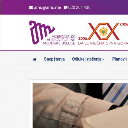
amu@amu.me
020 201 430
Saopštenja
Odluke i rješenja
Planovi i