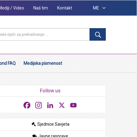
Mediji / Video
Naš tim
Kontakt
ME
ond FAQ
Medijska pismenost
Follow us
Facebook
Instagram
LinkedIn
X
YouTube
Sjednice Savjeta
Javne rasprave