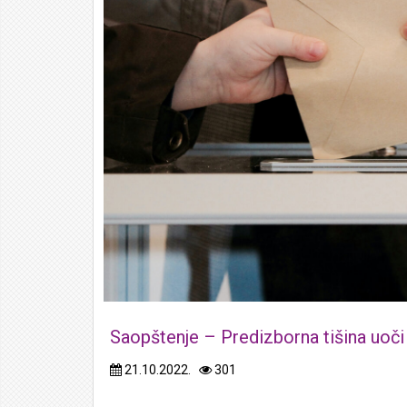
Saopštenje – Predizborna tišina uoči 
21.10.2022.
301