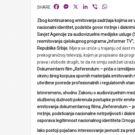
Facebook
Messenger
X
LinkedIn
Viber
WhatsApp
Zbog kontinuiranog emitovanja sadržaja kojima se v
nacionalni identitet, podstiče govor mržnje i diskrimi
Savjet Agencije za audiovizuelne medijske usluge 
reemitovanja cjelokupnog programa „Informer TV“, čij
Republike Srbije.
Mjera se izriče u trajanju od šest
prekograničnoj televiziji, kojim je propisano da pro
prava i slobode drugih, te da ne smiju sadržati izraža
Dokumentarni film „Referendum – priča o izmišljenoj
okviru šireg korpusa spornih materijala emitovanih n
utvrđene povrede profesionalnih i regulatornih stan
Istovremeno, shodno Zakonu o audiovizuelnim medijs
službenoj dužnosti pokrenula postupke protiv emiter
emitovanja dokumentarnog filma „Referendum – prič
mržnje, podsticanja nacionalne netrpeljivosti i diskri
osporava legitimnost nacionalnog identiteta Crnog
Iako postoji pojačano interesovanje javnosti za pre