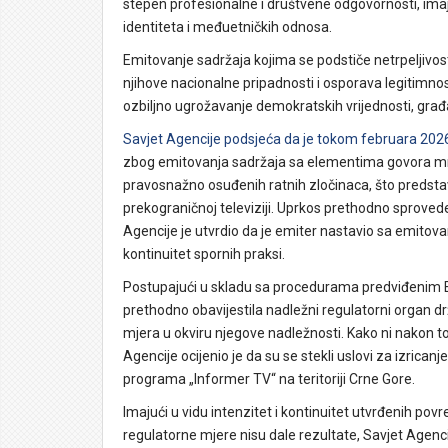
stepen profesionalne i društvene odgovornosti, imajuć
identiteta i međuetničkih odnosa.
Emitovanje sadržaja kojima se podstiče netrpeljiv
njihove nacionalne pripadnosti i osporava legitimnost
ozbiljno ugrožavanje demokratskih vrijednosti, gra
Savjet Agencije podsjeća da je tokom februara 2026
zbog emitovanja sadržaja sa elementima govora mržnj
pravosnažno osuđenih ratnih zločinaca, što predstav
prekograničnoj televiziji. Uprkos prethodno sprov
Agencije je utvrdio da je emiter nastavio sa emitovan
kontinuitet spornih praksi.
Postupajući u skladu sa procedurama predviđenim Ev
prethodno obavijestila nadležni regulatorni organ 
mjera u okviru njegove nadležnosti. Kako ni nakon t
Agencije ocijenio je da su se stekli uslovi za izri
programa „Informer TV“ na teritoriji Crne Gore.
Imajući u vidu intenzitet i kontinuitet utvrđenih povre
regulatorne mjere nisu dale rezultate, Savjet Agenci