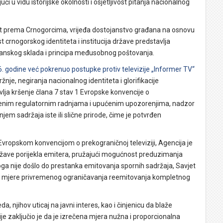
i u vidu istorijske okolnosti i osjetljivost pitanja nacionalnog
ost prema Crnogorcima, vrijeđa dostojanstvo građana na osnovu
 crnogorskog identiteta i institucija države predstavlja
đanskog sklada i principa međusobnog poštovanja.
. godine već pokrenuo postupke protiv televizije „Informer TV“
e, negiranja nacionalnog identiteta i glorifikacije
lja kršenje člana 7 stav 1 Evropske konvencije o
edenim regulatornim radnjama i upućenim upozorenjima, nadzor
jem sadržaja iste ili slične prirode, čime je potvrđen
ropskom konvencijom o prekograničnoj televiziji, Agencija je
države porijekla emitera, pružajući mogućnost preduzimanja
oga nije došlo do prestanka emitovanja spornih sadržaja, Savjet
canje mjere privremenog ograničavanja reemitovanja kompletnog
da, njihov uticaj na javni interes, kao i činjenicu da blaže
je zaključio je da je izrečena mjera nužna i proporcionalna