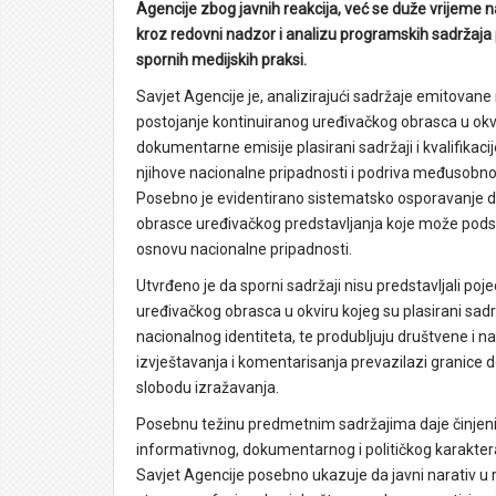
Agencije zbog javnih reakcija, već se duže vrijeme 
kroz redovni nadzor i analizu programskih sadržaja 
spornih medijskih praksi.
Savjet Agencije je, analizirajući sadržaje emitova
postojanje kontinuiranog uređivačkog obrasca u okvir
dokumentarne emisije plasirani sadržaji i kvalifika
njihove nacionalne pripadnosti i podriva međusobn
Posebno je evidentirano sistematsko osporavanje dr
obrasce uređivačkog predstavljanja koje može podstać
osnovu nacionalne pripadnosti.
Utvrđeno je da sporni sadržaji nisu predstavljali poje
uređivačkog obrasca u okviru kojeg su plasirani sadr
nacionalnog identiteta, te produbljuju društvene i na
izvještavanja i komentarisanja prevazilazi granice do
slobodu izražavanja.
Posebnu težinu predmetnim sadržajima daje činjenic
informativnog, dokumentarnog i političkog karaktera
Savjet Agencije posebno ukazuje da javni narativ 