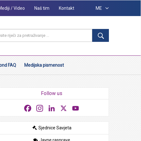
Mediji / Video
Naš tim
Kontakt
ME
ond FAQ
Medijska pismenost
Follow us
Facebook
Instagram
LinkedIn
X
YouTube
Sjednice Savjeta
Javne rasprave