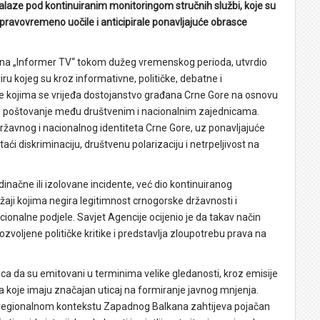
nalaze pod kontinuiranim monitoringom stručnih službi, koje su
pravovremeno uočile i anticipirale ponavljajuće obrasce
ne na „Informer TV“ tokom dužeg vremenskog perioda, utvrdio
u kojeg su kroz informativne, političke, debatne i
cije kojima se vrijeđa dostojanstvo građana Crne Gore na osnovu
o poštovanje među društvenim i nacionalnim zajednicama.
žavnog i nacionalnog identiteta Crne Gore, uz ponavljajuće
i diskriminaciju, društvenu polarizaciju i netrpeljivost na
dinačne ili izolovane incidente, već dio kontinuiranog
žaji kojima negira legitimnost crnogorske državnosti i
cionalne podjele. Savjet Agencije ocijenio je da takav način
zvoljene političke kritike i predstavlja zloupotrebu prava na
a da su emitovani u terminima velike gledanosti, kroz emisije
 koje imaju značajan uticaj na formiranje javnog mnjenja.
u regionalnom kontekstu Zapadnog Balkana zahtijeva pojačan