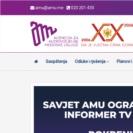
amu@amu.me
020 201 430
Saopštenja
Odluke i rješenja
Planovi i