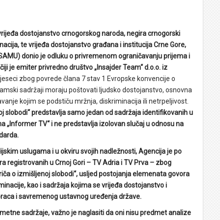
rijeđa dostojanstvo crnogorskog naroda, negira crnogorski
nacija, te vrijeđa dostojanstvo građana i institucija Crne Gore,
(SAMU) donio je odluku o privremenom ograničavanju prijema i
i je emiter privredno društvo „Insajder Team“ d.o.o. iz
 mjeseci zbog povrede člana 7 stav 1 Evropske konvencije o
gramski sadržaji moraju poštovati ljudsko dostojanstvo, osnovna
vanje kojim se podstiču mržnja, diskriminacija ili netrpeljivost.
 slobodi“ predstavlja samo jedan od sadržaja identifikovanih u
a „Informer TV“ i ne predstavlja izolovan slučaj u odnosu na
darda.
kim uslugama i u okviru svojih nadležnosti, Agencija je po
a registrovanih u Crnoj Gori – TV Adria i TV Prva – zbog
a o izmišljenoj slobodi“, usljed postojanja elemenata govora
minacije, kao i sadržaja kojima se vrijeđa dostojanstvo i
oraca i savremenog ustavnog uređenja države.
dmetne sadržaje, važno je naglasiti da oni nisu predmet analize