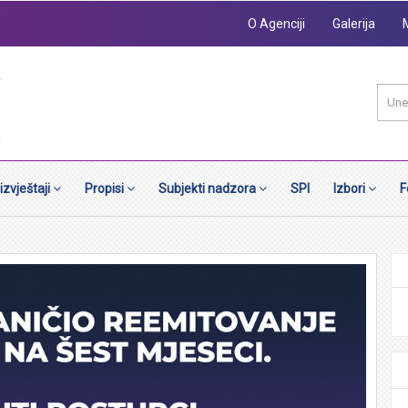
O Agenciji
Galerija
 izvještaji
Propisi
Subjekti nadzora
SPI
Izbori
F