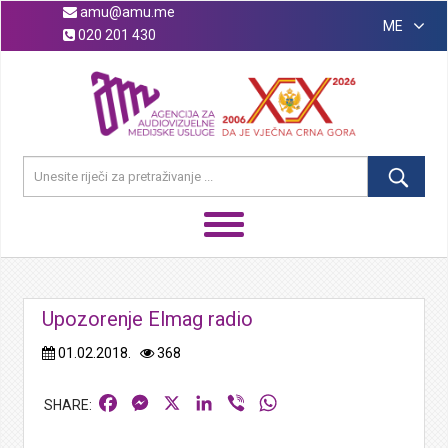
amu@amu.me
ME
020 201 430
Upozorenje Elmag radio
01.02.2018.
368
Facebook
Messenger
X
LinkedIn
Viber
WhatsApp