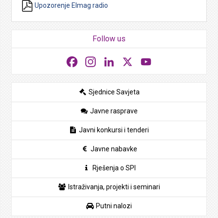
Upozorenje Elmag radio
Follow us
Facebook
Instagram
LinkedIn
X
YouTube
Sjednice Savjeta
Javne rasprave
Javni konkursi i tenderi
Javne nabavke
Rješenja o SPI
Istraživanja, projekti i seminari
Putni nalozi