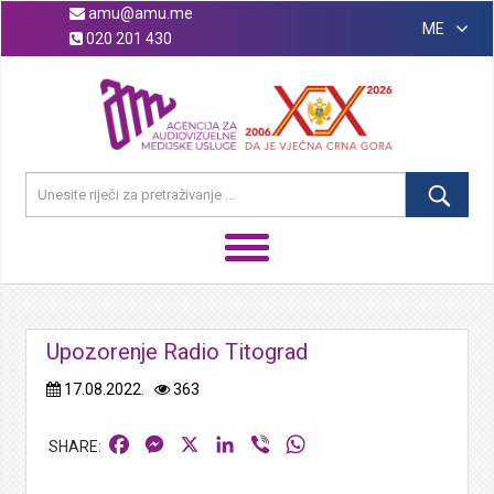
amu@amu.me
ME
020 201 430
Upozorenje Radio Titograd
17.08.2022.
363
Facebook
Messenger
X
LinkedIn
Viber
WhatsApp