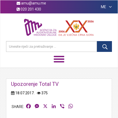
amu@amu.me
ME
020 201 430
Upozorenje Total TV
18.07.2017.
375
Facebook
Messenger
X
LinkedIn
Viber
WhatsApp