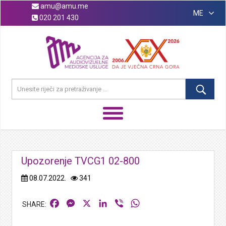
amu@amu.me
ME
020 201 430
Upozorenje TVCG1 02-800
08.07.2022.
341
Facebook
Messenger
X
LinkedIn
Viber
WhatsApp