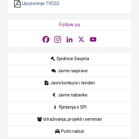
Upozorenje TVCG2
Follow us
Facebook
Instagram
LinkedIn
X
YouTube
Sjednice Savjeta
Javne rasprave
Javni konkursi i tenderi
Javne nabavke
Rješenja o SPI
Istraživanja, projekti i seminari
Putni nalozi