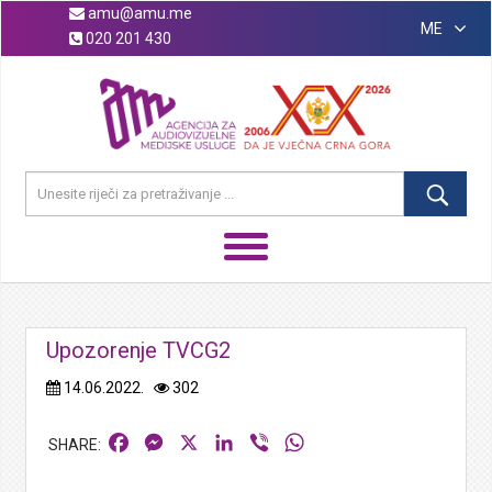
amu@amu.me
ME
020 201 430
Upozorenje TVCG2
14.06.2022.
302
Facebook
Messenger
X
LinkedIn
Viber
WhatsApp