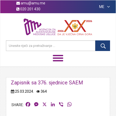
amu@amu.me
ME
020 201 430
Zapisnik sa 376. sjednice SAEM
25.03.2024.
364
Facebook
Messenger
X
LinkedIn
Viber
WhatsApp