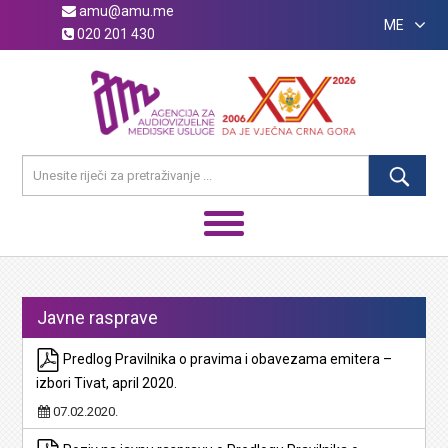
amu@amu.me
ME
020 201 430
Javne rasprave
Predlog Pravilnika o pravima i obavezama emitera –
izbori Tivat, april 2020.
07.02.2020.