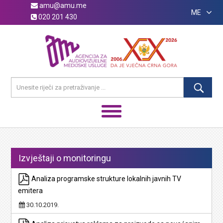
amu@amu.me
ME
020 201 430
Izvještaji o monitoringu
Analiza programske strukture lokalnih javnih TV
emitera
30.10.2019.