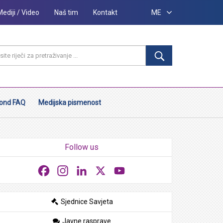
Mediji / Video
Naš tim
Kontakt
ME
ond FAQ
Medijska pismenost
Follow us
Facebook
Instagram
LinkedIn
X
YouTube
Sjednice Savjeta
Javne rasprave