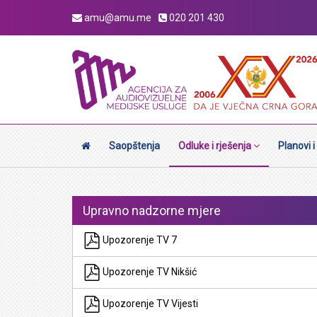
amu@amu.me
020 201 430
Saopštenja
Odluke i rješenja
Planovi i
Upravno nadzorne mjere
Upozorenje TV 7
Upozorenje TV Nikšić
Upozorenje TV Vijesti